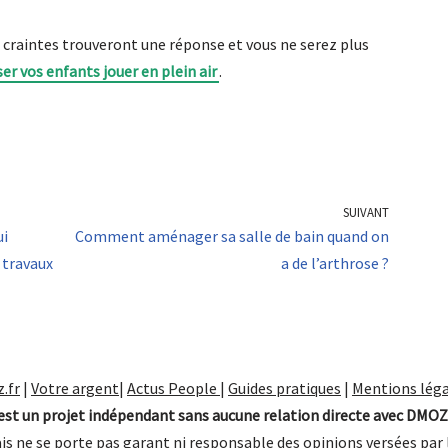
, craintes trouveront une réponse et vous ne serez plus
ser vos enfants jouer en plein air
.
SUIVANT
ui
Comment aménager sa salle de bain quand on
 travaux
a de l’arthrose ?
.fr
|
Votre argent
|
Actus People
|
Guides pratiques
|
Mentions léga
st un projet indépendant sans aucune relation directe avec DMOZ
is ne se porte pas garant ni responsable des opinions versées par 