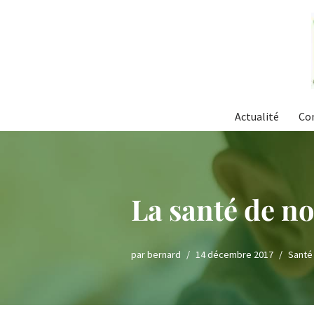
Aller
au
contenu
Actualité
Co
La santé de no
par
bernard
14 décembre 2017
Santé