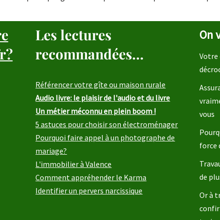
re
Les lectures
On v
r?
recommandées...
Votre 
décro
Référencer votre gîte ou maison rurale
Assura
Audio livre: le plaisir de l'audio et du livre
vraim
Un métier méconnu en plein boom !
vous
5 astuces pour choisir son électroménager
Pourqu
Pourquoi faire appel à un photographe de
force 
mariage?
Travau
L'immobilier à Valence
de plu
Comment appréhender le Karma
Identifier un pervers narcissique
Or à t
confir