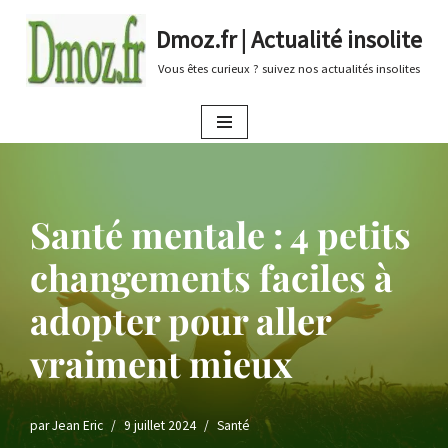
Dmoz.fr | Actualité insolite
Aller
Vous êtes curieux ? suivez nos actualités insolites
au
contenu
Santé mentale : 4 petits
changements faciles à
adopter pour aller
vraiment mieux
par
Jean Eric
9 juillet 2024
Santé