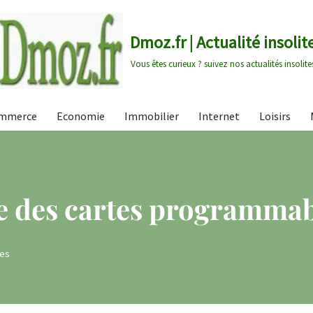
Dmoz.fr | Actualité insolit
Vous êtes curieux ? suivez nos actualités insolite
mmerce
Economie
Immobilier
Internet
Loisirs
e des cartes programmab
ces