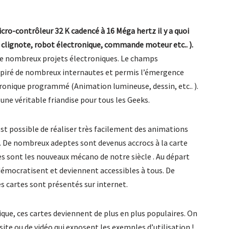
icro-contrôleur 32 K cadencé à 16 Méga hertz il y a quoi
i clignote, robot électronique, commande moteur etc.. ).
r de nombreux projets électroniques. Le champs
inspiré de nombreux internautes et permis l’émergence
ectronique programmé (Animation lumineuse, dessin, etc.. ).
une véritable friandise pour tous les Geeks.
est possible de réaliser très facilement des animations
 De nombreux adeptes sont devenus accrocs à la carte
 sont les nouveaux mécano de notre siècle . Au départ
 démocratisent et deviennent accessibles à tous. De
s cartes sont présentés sur internet.
e, ces cartes deviennent de plus en plus populaires. On
ite ou de vidéo qui exposent les exemples d’utilisation !