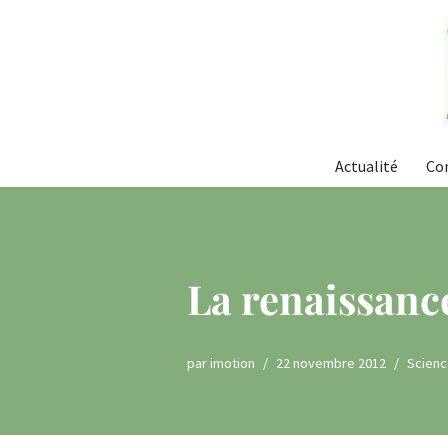
Aller
au
contenu
Actualité
Co
La renaissanc
par
imotion
22 novembre 2012
Scien