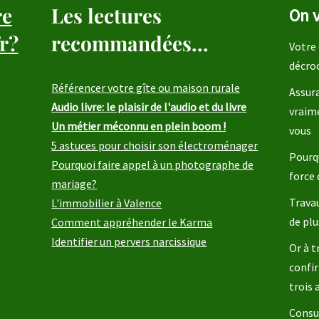
re
Les lectures
On v
r?
recommandées...
Votre 
décro
Référencer votre gîte ou maison rurale
Assura
Audio livre: le plaisir de l'audio et du livre
vraim
Un métier méconnu en plein boom !
vous
5 astuces pour choisir son électroménager
Pourqu
Pourquoi faire appel à un photographe de
force 
mariage?
Travau
L'immobilier à Valence
de plu
Comment appréhender le Karma
Identifier un pervers narcissique
Or à t
confir
trois
Consul