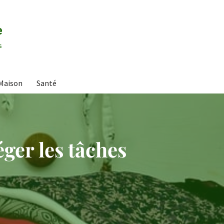
e
s
Maison
Santé
éger les tâches