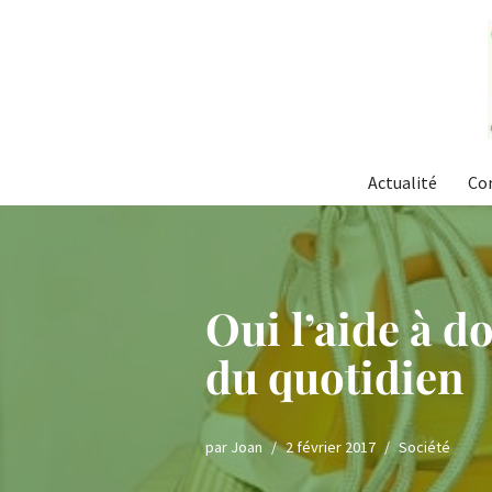
Aller
au
contenu
Actualité
Co
Oui l’aide à d
du quotidien
par
Joan
2 février 2017
Société