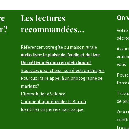
re
Les lectures
On v
r?
recommandées...
Votre 
décro
Référencer votre gîte ou maison rurale
Assura
Audio livre: le plaisir de l'audio et du livre
vraim
Un métier méconnu en plein boom !
vous
5 astuces pour choisir son électroménager
Pourqu
Pourquoi faire appel à un photographe de
force 
mariage?
Travau
L'immobilier à Valence
de plu
Comment appréhender le Karma
Identifier un pervers narcissique
Or à t
confir
trois