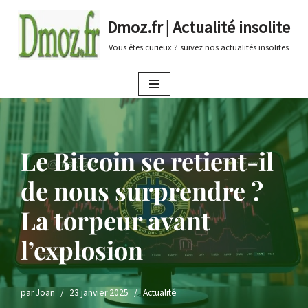
Dmoz.fr | Actualité insolite
Aller
Vous êtes curieux ? suivez nos actualités insolites
au
contenu
Le Bitcoin se retient-il
de nous surprendre ?
La torpeur avant
l’explosion
par
Joan
23 janvier 2025
Actualité