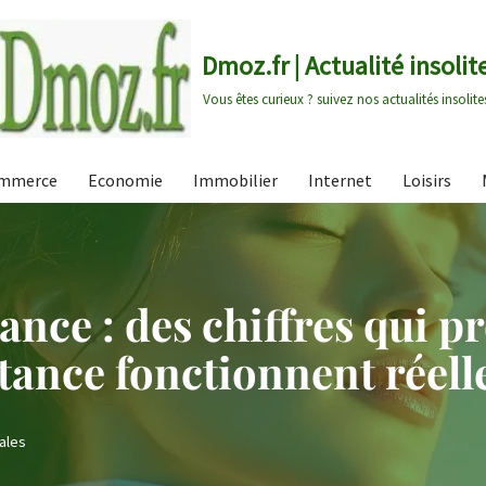
Dmoz.fr | Actualité insolit
Vous êtes curieux ? suivez nos actualités insolite
mmerce
Economie
Immobilier
Internet
Loisirs
ance : des chiffres qui p
stance fonctionnent réel
ales