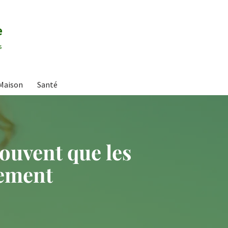
e
s
Maison
Santé
rouvent que les
lement