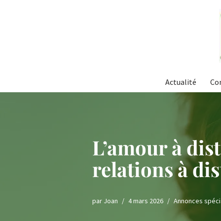
Aller
au
contenu
Actualité
Co
L’amour à dist
relations à di
par
Joan
4 mars 2026
Annonces spéci