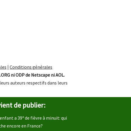
les
|
Conditions générales
.ORG ni ODP de Netscape ni AOL.
leurs auteurs respectifs dans leurs
ient de publier:
enfant a 39º de fièvre à minuit: qui
che encore en France?