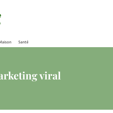
e
s
Maison
Santé
rketing viral