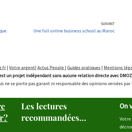
SUIVANT
que.
Une full online business school au Maroc
.fr
|
Votre argent
|
Actus People
|
Guides pratiques
|
Mentions léga
st un projet indépendant sans aucune relation directe avec DMOZ
is ne se porte pas garant ni responsable des opinions versées par 
re
Les lectures
On v
r?
recommandées...
Votre 
décro