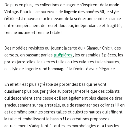
De plus en plus, les collections de lingerie s’inspirent de
la mode
Vintage.
Pour les amoureuses de
lingerie des années 50
, le
style
rétro
est à nouveau sur le devant de la scène: une subtile alliance
entre tempérament de feu et douceur, indépendance et fragilité,
femme mutine et femme fatale !
Des modèles revisités qui jouent la carte du « Glamour Chic », des
corsets, en passant par les
guêpières
, les ensembles 3 pièces, les
portes jarretelles, les serres tailles ou les culottes tailles hautes,
ce style de lingerie rend hommage à la féminité avec élégance.
En effet il est plus agréable de porter des bas qui ne vont
quasiment plus bouger grâce au porte jarretelle que des collants
qui descendent sans cesse et il est également plus classe de tirer
gracieusement sur sa jarretelle, que de remonter ses collants ! Il en
est de même pour les serres tailles et culottes hautes qui affinent
la taille et embellissent le bassin ! Les créations proposées
actuellement s’adaptent à toutes les morphologies et à tous les