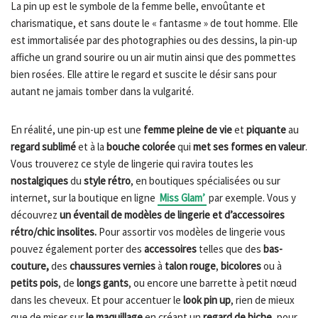
La pin up est le symbole de la femme belle, envoûtante et
charismatique, et sans doute le « fantasme » de tout homme. Elle
est immortalisée par des photographies ou des dessins, la pin-up
affiche un grand sourire ou un air mutin ainsi que des pommettes
bien rosées. Elle attire le regard et suscite le désir sans pour
autant ne jamais tomber dans la vulgarité.
En réalité, une pin-up est une
femme pleine de vie
et
piquante
au
regard sublimé
et à la
bouche colorée
qui
met ses formes en valeur
.
Vous trouverez ce style de lingerie qui ravira toutes les
nostalgiques
du
style rétro
, en boutiques spécialisées ou sur
internet, sur la boutique en ligne
Miss Glam’
par exemple. Vous y
découvrez
un éventail de modèles de lingerie et d’accessoires
rétro/chic insolites.
Pour assortir vos modèles de lingerie vous
pouvez également porter des
accessoires
telles que des
bas-
couture,
des
chaussures vernies
à
talon rouge
,
bicolores
ou à
petits pois
, de
longs gants
, ou encore une barrette à petit nœud
dans les cheveux. Et pour accentuer le
look pin up
, rien de mieux
que de miser sur
le maquillage
en créant un
regard de biche
, pour