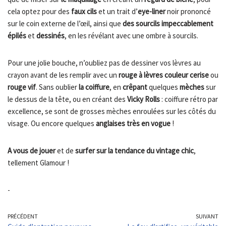
cela optez pour des
faux cils
et un trait d’
eye-liner
noir prononcé
sur le coin externe de l’œil, ainsi que
des sourcils impeccablement
épilés
et
dessinés
, en les révélant avec une ombre à sourcils.
Pour une jolie bouche, n’oubliez pas de dessiner vos lèvres au
crayon avant de les remplir avec un
rouge à lèvres couleur cerise
ou
rouge vif
. Sans oublier
la coiffure
, en
crêpant
quelques
mèches
sur
le dessus de la tête, ou en créant des
Vicky Rolls
: coiffure rétro par
excellence, se sont de grosses mèches enroulées sur les côtés du
visage. Ou encore quelques
anglaises très en vogue
!
A vous de jouer
et de
surfer sur la tendance du vintage chic
,
tellement Glamour !
-
PRÉCÉDENT
SUIVANT