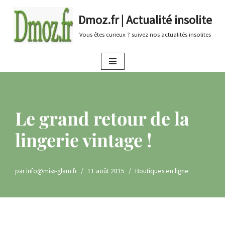
Dmoz.fr | Actualité insolite
Aller
Vous êtes curieux ? suivez nos actualités insolites
au
contenu
Le grand retour de la
lingerie vintage !
par
info@miss-glam.fr
11 août 2015
Boutiques en ligne