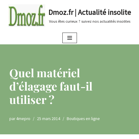
Dmoz.fr | Actualité insolite
Aller
Vous êtes curieux ? suivez nos actualités insolites
au
contenu
Quel matériel
d’élagage faut-il
utiliser ?
par
4mepro
25 mars 2014
Boutiques en ligne