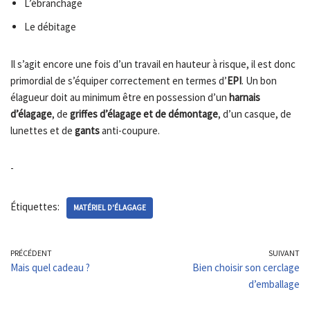
L’ébranchage
Le débitage
Il s’agit encore une fois d’un travail en hauteur à risque, il est donc
primordial de s’équiper correctement en termes d’
EPI
. Un bon
élagueur doit au minimum être en possession d’un
harnais
d’élagage
, de
griffes d’élagage et de démontage
, d’un casque, de
lunettes et de
gants
anti-coupure.
-
Étiquettes:
MATÉRIEL D'ÉLAGAGE
PRÉCÉDENT
SUIVANT
Mais quel cadeau ?
Bien choisir son cerclage
d’emballage