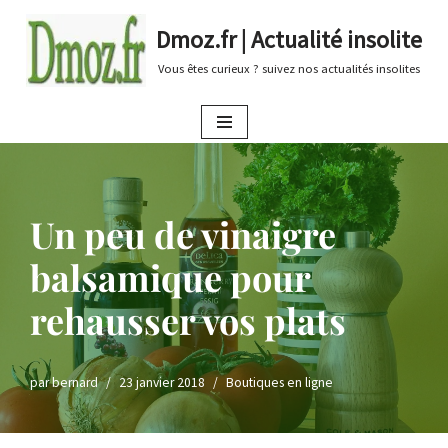
Dmoz.fr | Actualité insolite
Aller
Vous êtes curieux ? suivez nos actualités insolites
au
contenu
Un peu de vinaigre
balsamique pour
rehausser vos plats
par
bernard
23 janvier 2018
Boutiques en ligne