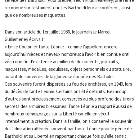
service des Bartholdi. Pour preuve, selon M.Guillemeney, une rente
reconnue sur testament que les Bartholdi leur accordèrent, ainsi
que de nombreuses maquettes.
Dans son article du 1er juillet 1986, le journaliste Marcel
Guillemeney écrivait :
« Emile Coulon et tante Léonie – comme l’appellent encore
aujourd’hui nièces et neveux nombreux à l’avoir bien connue ont
vécu une fin d’existence au milieu de documents, portraits,
maquettes, médailles, esquisses, objets personnels du statuaire,
autant de souvenirs de la glorieuse épopée des Batholdi.
Ces souvenirs furent dispersés au feu des enchères, en 1940, lors
du décès de tante Léonie. Certains ont été détruits. Beaucoup
d’autres sont précieusement conservés au plus profond des tiroirs
secrets des armoires bressanes. Tante Léonie a rapporté aussi de
nombreux témoignages sur la Liberté car elle en vécut
intensément la création. Dans la famille, on a conservé le souvenir
de l’admiration affirmée souvent par tante Léonie pour le génie de
Bartholdi et sa Liberté en rapportant chaque fois qu’elle tenait