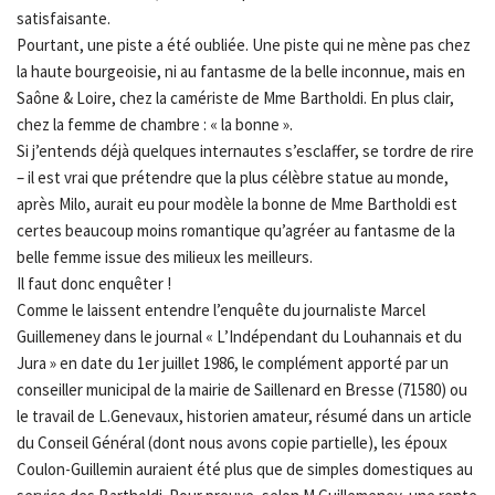
satisfaisante.
Pourtant, une piste a été oubliée. Une piste qui ne mène pas chez
la haute bourgeoisie, ni au fantasme de la belle inconnue, mais en
Saône & Loire, chez la camériste de Mme Bartholdi. En plus clair,
chez la femme de chambre : « la bonne ».
Si j’entends déjà quelques internautes s’esclaffer, se tordre de rire
– il est vrai que prétendre que la plus célèbre statue au monde,
après Milo, aurait eu pour modèle la bonne de Mme Bartholdi est
certes beaucoup moins romantique qu’agréer au fantasme de la
belle femme issue des milieux les meilleurs.
Il faut donc enquêter !
Comme le laissent entendre l’enquête du journaliste Marcel
Guillemeney dans le journal « L’Indépendant du Louhannais et du
Jura » en date du 1er juillet 1986, le complément apporté par un
conseiller municipal de la mairie de Saillenard en Bresse (71580) ou
le travail de L.Genevaux, historien amateur, résumé dans un article
du Conseil Général (dont nous avons copie partielle), les époux
Coulon-Guillemin auraient été plus que de simples domestiques au