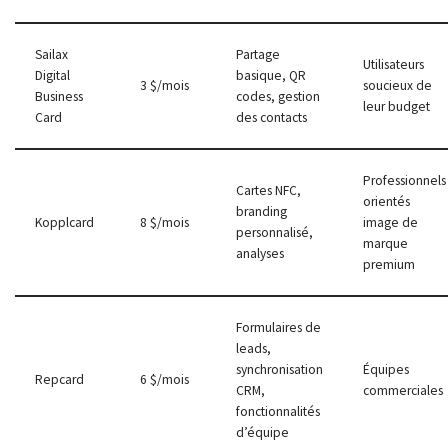
Sailax
Partage
Utilisateurs
Digital
basique, QR
3 $/mois
soucieux de
Business
codes, gestion
leur budget
Card
des contacts
Professionnels
Cartes NFC,
orientés
branding
Kopplcard
8 $/mois
image de
personnalisé,
marque
analyses
premium
Formulaires de
leads,
synchronisation
Équipes
Repcard
6 $/mois
CRM,
commerciales
fonctionnalités
d’équipe