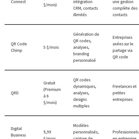
Connect
intégration
une gestion
$/mois)
CRM, contacts
complète des
illimités
contacts
Génération de
Entreprises
QR codes,
QR Code
axées sur le
5 $/mois
analyses,
Chimp
partage via
branding
QR code
personnalisé
QR codes
Gratuit
dynamiques,
Freelances et
(Premium
QRD
analyses,
petites
à 6
designs
entreprises
$/mois)
multiples
Modèles
Digital
9,99
personnalisés,
Professionnels
Business
$/mois
capture de
en entreprise