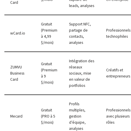
Card
leads, analyses
Gratuit
Support NFC,
(Premium
partage de
Professionnels
wCard.io
à 4,99
contacts,
technophiles
$/mois)
analyses
Intégration des
Gratuit
ZUMVU
réseaux
(Premium
Créatifs et
Business
sociaux, mise
à 9
entrepreneurs
Card
en valeur de
$/mois)
portfolios
Profils
Gratuit
multiples,
Professionnels
Mecard
(PRO à 5
gestion
avec plusieurs
$/mois)
d’équipe,
rôles
analyses