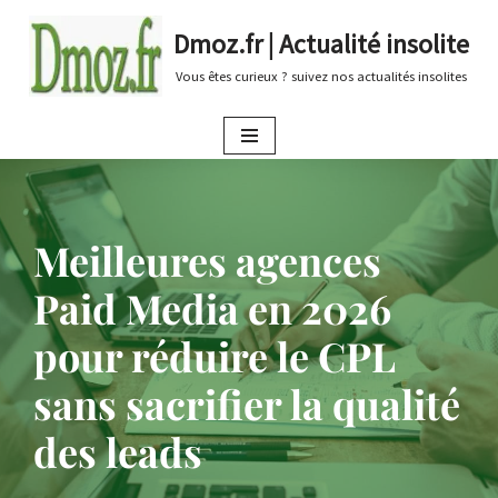
Dmoz.fr | Actualité insolite
Aller
Vous êtes curieux ? suivez nos actualités insolites
au
contenu
Meilleures agences
Paid Media en 2026
pour réduire le CPL
sans sacrifier la qualité
des leads