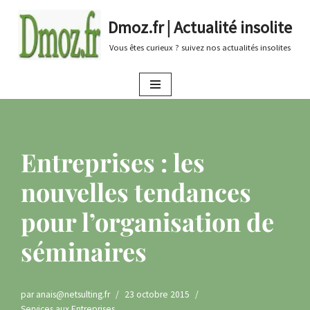
Dmoz.fr | Actualité insolite
Aller
Vous êtes curieux ? suivez nos actualités insolites
au
contenu
Entreprises : les
nouvelles tendances
pour l’organisation de
séminaires
par
anais@netsulting.fr
23 octobre 2015
Services aux Entreprises