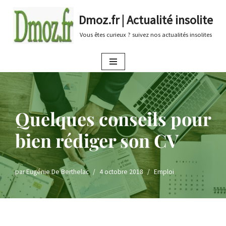
Dmoz.fr | Actualité insolite
Aller
Vous êtes curieux ? suivez nos actualités insolites
au
contenu
Quelques conseils pour
bien rédiger son CV
par
Eugénie De Berthelac
4 octobre 2018
Emploi