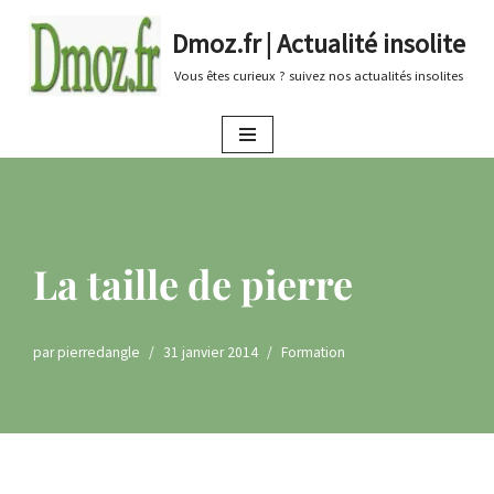
Dmoz.fr | Actualité insolite
Aller
Vous êtes curieux ? suivez nos actualités insolites
au
contenu
La taille de pierre
par
pierredangle
31 janvier 2014
Formation