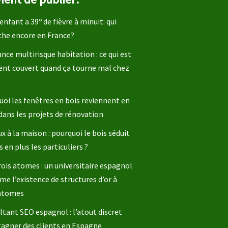
enfant a 39º de fièvre à minuit: qui
che encore en France?
nce multirisque habitation : ce qui est
ent couvert quand ça tourne mal chez
oi les fenêtres en bois reviennent en
dans les projets de rénovation
x à la maison : pourquoi le bois séduit
s en plus les particuliers ?
rois atomes : un universitaire espagnol
me l’existence de structures d’or à
 atomes
tant SEO espagnol : l’atout discret
gagner des clients en Espagne