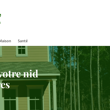
e
s
Maison
Santé
votre nid
res