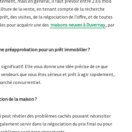
rtement, mais en général, il faut prévoir entre 2 à 6 mois
 clôture de la vente, en tenant compte de la recherche
êt, des visites, de la négociation de l’offre, et de toutes
les pour acquérir une des
maisons neuves à Duvernay
, par
 une préapprobation pour un prêt immobilier ?
 significatif. Elle vous donne une idée précise de ce que
endeurs que vous êtes sérieux et prêt à agir rapidement,
marché concurrentiel.
tion de la maison ?
qui peut révéler des problèmes cachés pouvant nécessiter
galement servir dans la négociation du prix final ou pour
s problèmes sont trop importants.