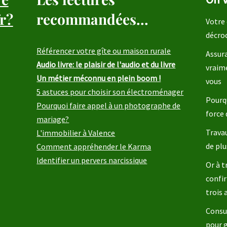
r?
recommandées...
Votre 
décro
Référencer votre gîte ou maison rurale
Assura
Audio livre: le plaisir de l'audio et du livre
vraim
Un métier méconnu en plein boom !
vous
5 astuces pour choisir son électroménager
Pourqu
Pourquoi faire appel à un photographe de
force 
mariage?
Travau
L'immobilier à Valence
de plu
Comment appréhender le Karma
Identifier un pervers narcissique
Or à t
confir
trois
Consul
pour 