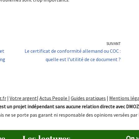
SUIVANT
 et
Le certificat de conformité allemand ou COC :
ing
quelle est l’utilité de ce document ?
.fr
|
Votre argent
|
Actus People
|
Guides pratiques
|
Mentions léga
st un projet indépendant sans aucune relation directe avec DMOZ
is ne se porte pas garant ni responsable des opinions versées par 
re
Les lectures
On v