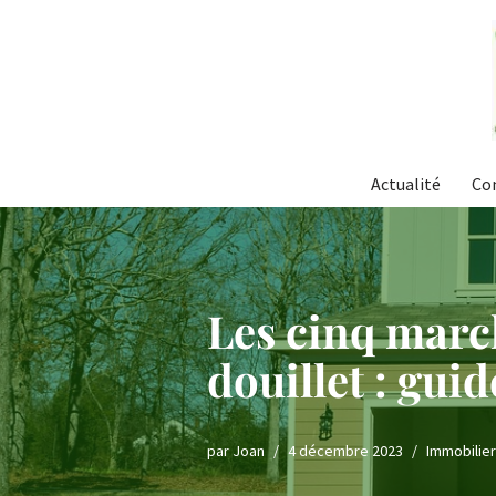
Aller
au
contenu
Actualité
Co
Les cinq march
douillet : gui
par
Joan
4 décembre 2023
Immobilier