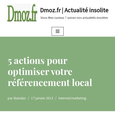
Dmoz.fr | Actualité insolite
Aller
Vous êtes curieux ? suivez nos actualités insolites
au
contenu
5 actions pour
optimiser votre
référencement local
par
Stanislas
17 janvier 2013
Internet/marketing