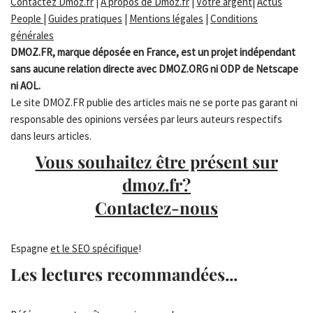
Contactez Dmoz.fr
|
A propos de Dmoz.fr
|
Votre argent
|
Actus
People
|
Guides pratiques
|
Mentions légales
|
Conditions
générales
DMOZ.FR, marque déposée en France, est un projet indépendant
sans aucune relation directe avec DMOZ.ORG ni ODP de Netscape
ni AOL.
Le site DMOZ.FR publie des articles mais ne se porte pas garant ni
responsable des opinions versées par leurs auteurs respectifs
dans leurs articles.
Vous souhaitez être présent sur
dmoz.fr?
Contactez-nous
Espagne
et le SEO spécifique
!
Les lectures recommandées...