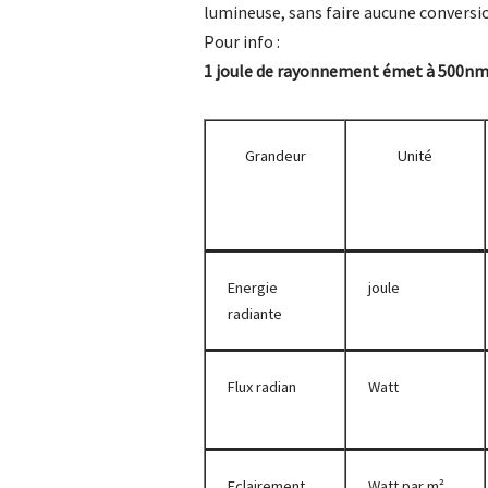
lumineuse, sans faire aucune conversi
Pour info :
1 joule de rayonnement émet à 500nm
Grandeur
Unité
Energie
joule
radiante
Flux radian
Watt
Eclairement
Watt par m²