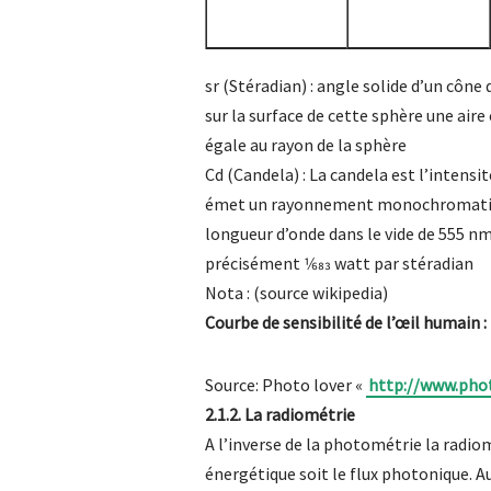
sr (Stéradian) : angle solide d’un côn
sur la surface de cette sphère une aire
égale au rayon de la sphère
Cd (Candela) : La candela est l’intensi
émet un rayonnement monochromatiqu
longueur d’onde dans le vide de 555 nm
précisément 1⁄683 watt par stéradian
Nota : (source wikipedia)
Courbe de sensibilité de l’œil humain :
Source: Photo lover «
http://www.phot
2.1.2. La radiométrie
A l’inverse de la photométrie la radi
énergétique soit le flux photonique. Au