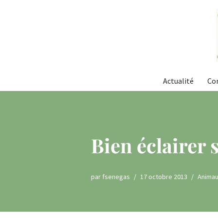
Aller
au
contenu
Actualité
Co
Bien éclairer 
par
fsenegas
17 octobre 2013
Animau