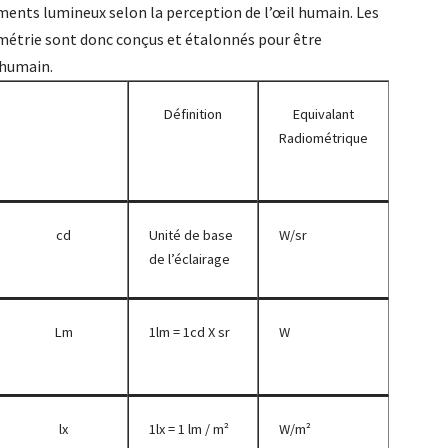
ents lumineux selon la perception de l’œil humain. Les
métrie sont donc conçus et étalonnés pour être
l humain.
Définition
Equivalant
Radiométrique
cd
Unité de base
W/sr
de l’éclairage
Lm
1lm = 1cd X sr
W
lx
1lx = 1 lm / m²
W/m²