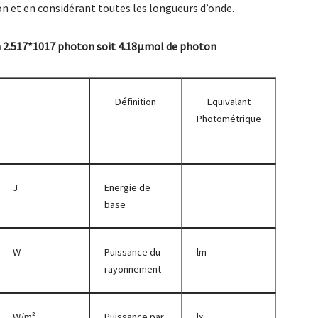
on et en considérant toutes les longueurs d’onde.
 2.517*1017 photon soit 4.18µmol de photon
Définition
Equivalant
Photométrique
J
Energie de
base
W
Puissance du
lm
rayonnement
W/m²
Puissance par
lx