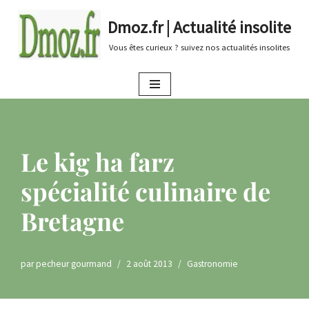
Dmoz.fr | Actualité insolite
Aller
Vous êtes curieux ? suivez nos actualités insolites
au
contenu
Le kig ha farz
spécialité culinaire de
Bretagne
par
pecheur gourmand
2 août 2013
Gastronomie