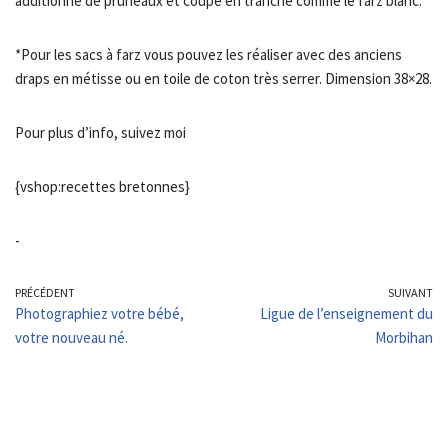
additionné de pruneaux et coupé en tranche comme le farz blanc.
*Pour les sacs à farz vous pouvez les réaliser avec des anciens
draps en métisse ou en toile de coton très serrer. Dimension 38×28.
Pour plus d’info, suivez moi
{vshop:recettes bretonnes}
-
PRÉCÉDENT
SUIVANT
Photographiez votre bébé,
Ligue de l’enseignement du
votre nouveau né.
Morbihan