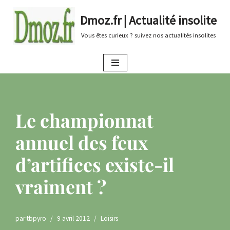
Dmoz.fr | Actualité insolite
Aller
Vous êtes curieux ? suivez nos actualités insolites
au
contenu
Le championnat
annuel des feux
d’artifices existe-il
vraiment ?
par
tbpyro
9 avril 2012
Loisirs