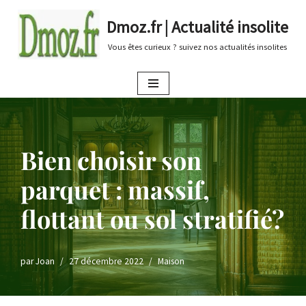
Dmoz.fr | Actualité insolite
Aller
Vous êtes curieux ? suivez nos actualités insolites
au
contenu
Bien choisir son
parquet : massif,
flottant ou sol stratifié?
par
Joan
27 décembre 2022
Maison