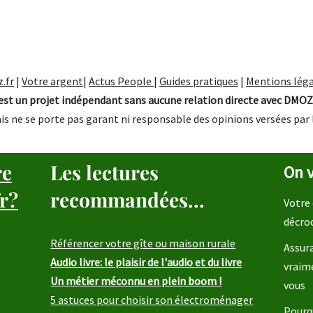
.fr
|
Votre argent
|
Actus People
|
Guides pratiques
|
Mentions léga
st un projet indépendant sans aucune relation directe avec DMOZ
is ne se porte pas garant ni responsable des opinions versées par 
re
Les lectures
On v
r?
recommandées...
Votre 
décro
Référencer votre gîte ou maison rurale
Assura
Audio livre: le plaisir de l'audio et du livre
vraim
Un métier méconnu en plein boom !
vous
5 astuces pour choisir son électroménager
Pourqu