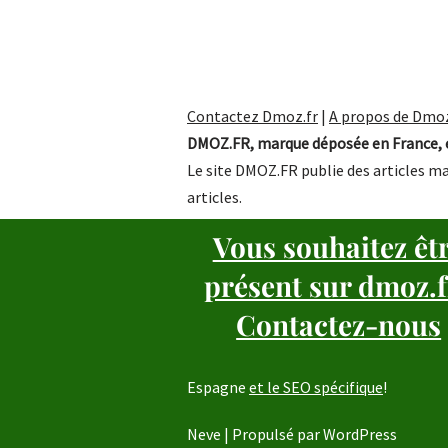
Contactez Dmoz.fr
|
A propos de Dmoz
DMOZ.FR, marque déposée en France, e
Le site DMOZ.FR publie des articles ma
articles.
Vous souhaitez êt
présent sur dmoz.f
Contactez-nous
Espagne
et le SEO spécifique
!
Neve
| Propulsé par
WordPress