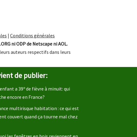
les
|
Conditions générales
.ORG ni ODP de Netscape ni AOL.
leurs auteurs respectifs dans leurs
ient de publier:
enfant a 39º de fièvre à minuit: qui
che encore en France?
nce multirisque habitation : ce qui est
ent couvert quand ça tourne mal chez
oi les fenêtres en bois reviennent en