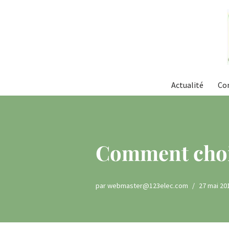
Aller
au
contenu
Actualité
Co
Comment chois
par
webmaster@123elec.com
27 mai 20