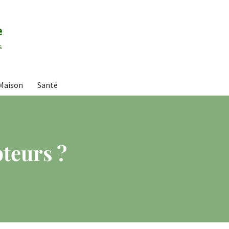
e
s
Maison
Santé
pteurs ?