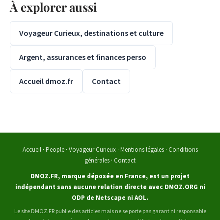
À explorer aussi
Voyageur Curieux, destinations et culture
Argent, assurances et finances perso
Accueil dmoz.fr
Contact
Accueil
·
People
·
Voyageur Curieux
·
Mentions légales
·
Conditions
générales
·
Contact
DMOZ.FR, marque déposée en France, est un projet
indépendant sans aucune relation directe avec DMOZ.ORG ni
ODP de Netscape ni AOL.
Le site DMOZ.FR publie des articles mais ne se porte pas garant ni responsable