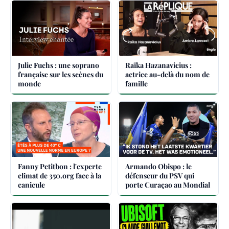
Julie Fuchs : une soprano
Raïka Hazanavicius :
française sur les scènes du
actrice au-delà du nom de
monde
famille
Fanny Petitbon : l'experte
Armando Obispo : le
climat de 350.org face à la
défenseur du PSV qui
canicule
porte Curaçao au Mondial