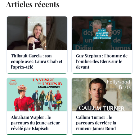
Articles récents
Thibault Garcia : son
Guy Stéphan : l'homme de
couple avec Laura Chab et
l'ombre des Bleus sur le
l'après-télé
devant
Abraham Wapler : le
Callum Turner : le
parcours du jeune acteur
parcours derrière la
révélé par Klapisch
rumeur James Bond