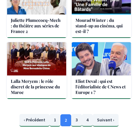
Juliette Plumecocq-Mech
Mourad Winter : du
: du théâtre aux séries de
stand-up au cinéma, qui
France 2
est-il ?
Lalla Meryem : le rôle
Eliot Deval : qui est
discret de la princesse du
l'éditorialiste de CNews et
Maroc
Europe 1 ?
‹ Précédent
1
3
4
Suivant ›
2