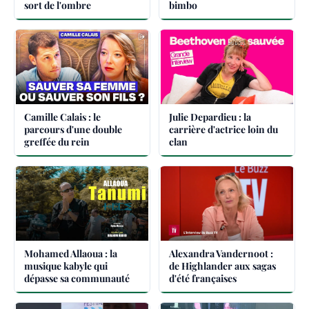
sort de l'ombre
bimbo
Camille Calais : le
Julie Depardieu : la
parcours d'une double
carrière d'actrice loin du
greffée du rein
clan
Mohamed Allaoua : la
Alexandra Vandernoot :
musique kabyle qui
de Highlander aux sagas
dépasse sa communauté
d'été françaises