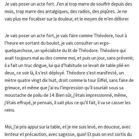
Je vais poser un acte fort. J’en ai trop marre de souffrir depuis des
mois, trop marre des antalgiques, des radios, des piqûres. Je ne
vais plus me focaliser sur la douleur, et le moyen de m’en délivrer.
Je vais poser un acte fort, je vais faire comme Théodore, tout à
l’heure en sortant du boulot, je vais consulter un ergo-
quelquechose, un spécialiste du lit de Théodore. Théodore qui
avait toujours mal au dos comme moi, et puis un jour, sans prévenir,
il a fait un truc dingue, lui qui d’habitude se levait de table plié en
deux, ce soir là, il s’est déployé. Théodore s’est manifesté, un
mètre quatre vingt dix huit, droit comme la tour Eiffel, sans faire de
grimace, et même que j’ai eu l’impression qu’il souriait sous sa
moustache de poilu de 14. Bien sûr, j’étais impressionné, même,
j’étais effrayé, je pensais, il sait plus ce qu’il fait, il va se casser les
reins.
Moi, j’ai pris appui sur la table, et je me suis levé, en douceur, avec
lenteur et précaution, avec sagesse, quoi! Et puis on est sortis du