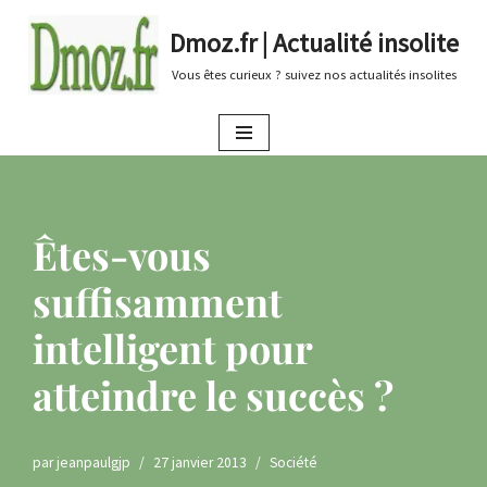
Dmoz.fr | Actualité insolite
Aller
Vous êtes curieux ? suivez nos actualités insolites
au
contenu
Êtes-vous
suffisamment
intelligent pour
atteindre le succès ?
par
jeanpaulgjp
27 janvier 2013
Société