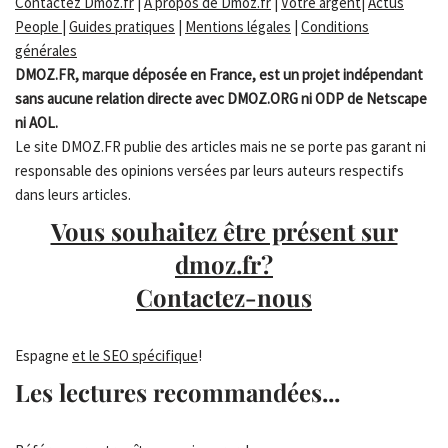
Contactez Dmoz.fr
|
A propos de Dmoz.fr
|
Votre argent
|
Actus
People
|
Guides pratiques
|
Mentions légales
|
Conditions
générales
DMOZ.FR, marque déposée en France, est un projet indépendant
sans aucune relation directe avec DMOZ.ORG ni ODP de Netscape
ni AOL.
Le site DMOZ.FR publie des articles mais ne se porte pas garant ni
responsable des opinions versées par leurs auteurs respectifs
dans leurs articles.
Vous souhaitez être présent sur
dmoz.fr?
Contactez-nous
Espagne
et le SEO spécifique
!
Les lectures recommandées...