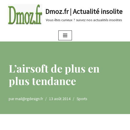
Dmoz.fr | Actualité insolite
Aller
Vous êtes curieux ? suivez nos actualités insolites
au
contenu
L’airsoft de plus en
plus tendance
par
mail@rgdesign.fr
13 août 2014
Sports