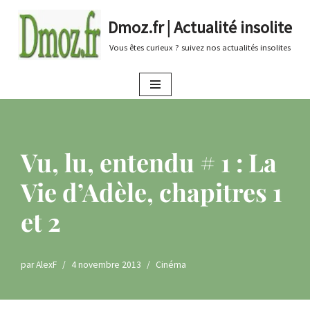
Dmoz.fr | Actualité insolite
Aller
Vous êtes curieux ? suivez nos actualités insolites
au
contenu
Vu, lu, entendu # 1 : La
Vie d’Adèle, chapitres 1
et 2
par
AlexF
4 novembre 2013
Cinéma