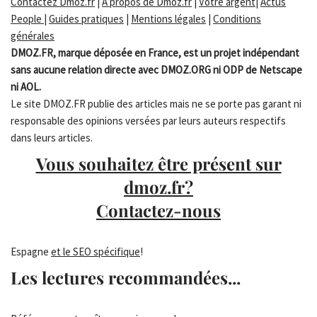
Contactez Dmoz.fr
|
A propos de Dmoz.fr
|
Votre argent
|
Actus
People
|
Guides pratiques
|
Mentions légales
|
Conditions
générales
DMOZ.FR, marque déposée en France, est un projet indépendant
sans aucune relation directe avec DMOZ.ORG ni ODP de Netscape
ni AOL.
Le site DMOZ.FR publie des articles mais ne se porte pas garant ni
responsable des opinions versées par leurs auteurs respectifs
dans leurs articles.
Vous souhaitez être présent sur
dmoz.fr?
Contactez-nous
Espagne
et le SEO spécifique
!
Les lectures recommandées...