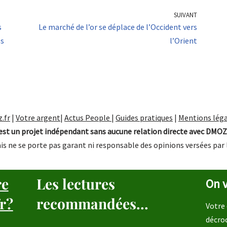
SUIVANT
s
Le marché de l’or se déplace de l’Occident vers
es
l’Orient
.fr
|
Votre argent
|
Actus People
|
Guides pratiques
|
Mentions léga
st un projet indépendant sans aucune relation directe avec DMOZ
is ne se porte pas garant ni responsable des opinions versées par 
re
Les lectures
On v
r?
recommandées...
Votre 
décro