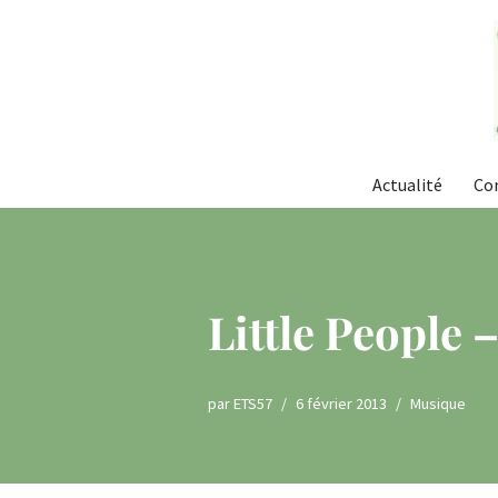
Aller
au
contenu
Actualité
Co
Little People
par
ETS57
6 février 2013
Musique