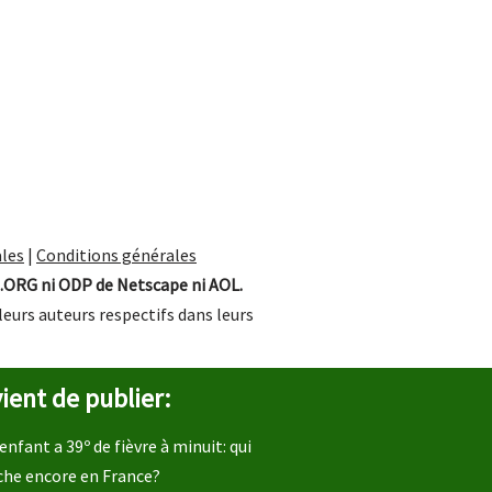
les
|
Conditions générales
.ORG ni ODP de Netscape ni AOL.
leurs auteurs respectifs dans leurs
ient de publier:
enfant a 39º de fièvre à minuit: qui
che encore en France?