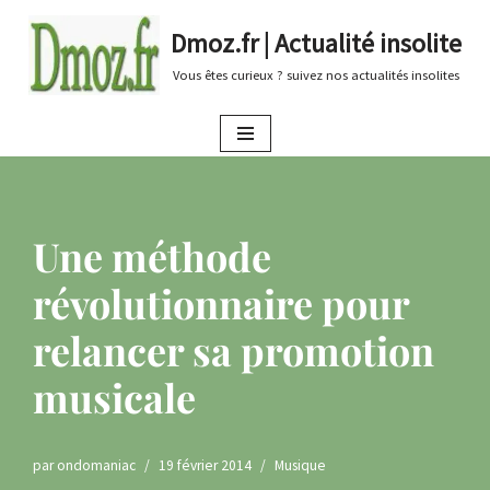
Dmoz.fr | Actualité insolite
Aller
Vous êtes curieux ? suivez nos actualités insolites
au
contenu
Une méthode
révolutionnaire pour
relancer sa promotion
musicale
par
ondomaniac
19 février 2014
Musique