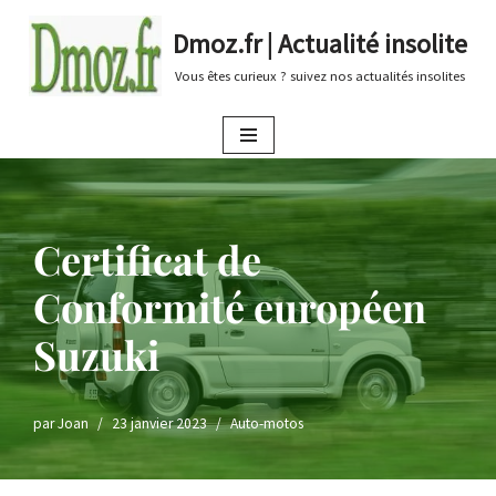
Dmoz.fr | Actualité insolite
Aller
Vous êtes curieux ? suivez nos actualités insolites
au
contenu
Certificat de
Conformité européen
Suzuki
par
Joan
23 janvier 2023
Auto-motos