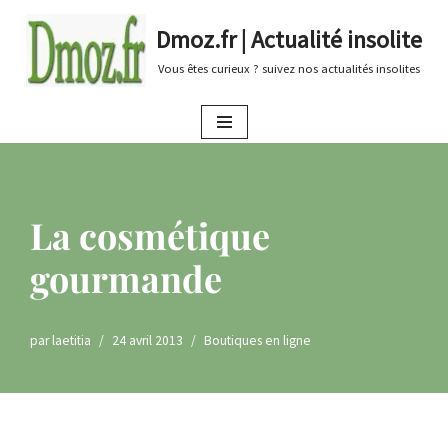
Dmoz.fr | Actualité insolite
Aller
Vous êtes curieux ? suivez nos actualités insolites
au
contenu
La cosmétique
gourmande
par
laetitia
24 avril 2013
Boutiques en ligne