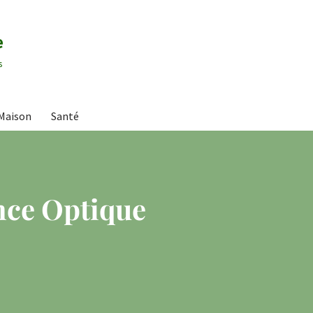
e
s
Maison
Santé
nce Optique