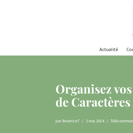
Aller
au
contenu
Actualité
Co
Organisez vos
de Caractères
par
BeatriceT
2 mai 2014
Télécommuni