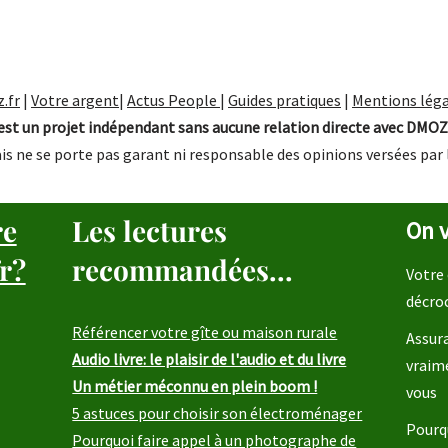
.fr
|
Votre argent
|
Actus People
|
Guides pratiques
|
Mentions léga
st un projet indépendant sans aucune relation directe avec DMOZ
is ne se porte pas garant ni responsable des opinions versées par 
re
Les lectures
On v
r?
recommandées...
Votre 
décro
Référencer votre gîte ou maison rurale
Assura
Audio livre: le plaisir de l'audio et du livre
vraim
Un métier méconnu en plein boom !
vous
5 astuces pour choisir son électroménager
Pourqu
Pourquoi faire appel à un photographe de