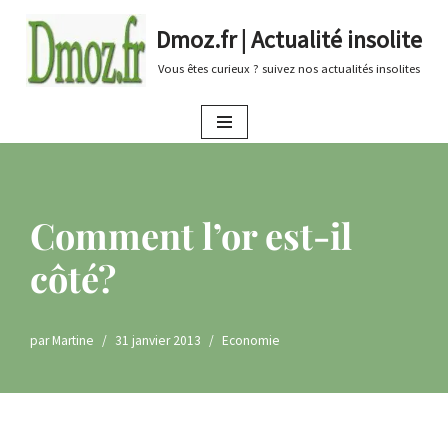
Dmoz.fr | Actualité insolite
Aller
Vous êtes curieux ? suivez nos actualités insolites
au
contenu
Comment l’or est-il
côté?
par
Martine
31 janvier 2013
Economie