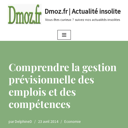
Dmoz.fr | Actualité insolite
Aller
Vous êtes curieux ? suivez nos actualités insolites
au
contenu
Comprendre la gestion
prévisionnelle des
emplois et des
compétences
par
DelphineD
23 avril 2014
Economie