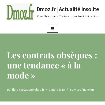
Dmoz.fr | Actualité insolite
Aller
Vous êtes curieux ? suivez nos actualités insolites
au
contenu
Les contrats obsèques :
une tendance « à la
mode »
par
flore.sauvage@yahoo.fr
3 mars 2015
Services financiers