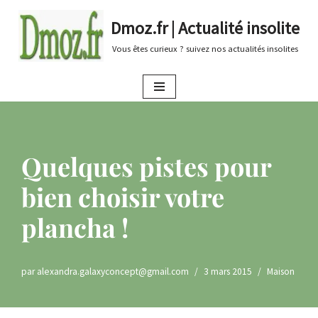
Dmoz.fr | Actualité insolite
Aller
Vous êtes curieux ? suivez nos actualités insolites
au
contenu
Quelques pistes pour
bien choisir votre
plancha !
par
alexandra.galaxyconcept@gmail.com
3 mars 2015
Maison