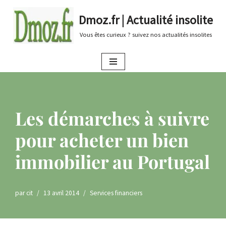
Dmoz.fr | Actualité insolite
Aller
Vous êtes curieux ? suivez nos actualités insolites
au
contenu
Les démarches à suivre
pour acheter un bien
immobilier au Portugal
par
cit
13 avril 2014
Services financiers