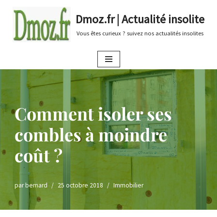
Dmoz.fr | Actualité insolite
Aller
Vous êtes curieux ? suivez nos actualités insolites
au
contenu
Comment isoler ses
combles à moindre
coût ?
par
bernard
25 octobre 2018
Immobilier