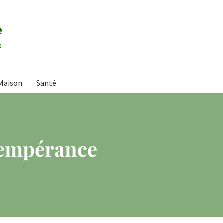
e
s
Maison
Santé
 tempérance