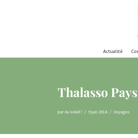
Aller
au
contenu
Actualité
Co
Thalasso Pays 
par
Au soleil !
9 juin 2014
Voyages