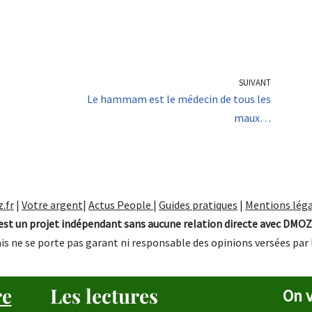
SUIVANT
Le hammam est le médecin de tous les
maux…
.fr
|
Votre argent
|
Actus People
|
Guides pratiques
|
Mentions léga
st un projet indépendant sans aucune relation directe avec DMOZ
is ne se porte pas garant ni responsable des opinions versées par 
re
Les lectures
On v