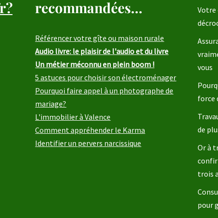
r?
recommandées...
Votre 
décro
Référencer votre gîte ou maison rurale
Assura
Audio livre: le plaisir de l'audio et du livre
vraim
Un métier méconnu en plein boom !
vous
5 astuces pour choisir son électroménager
Pourqu
Pourquoi faire appel à un photographe de
force 
mariage?
Travau
L'immobilier à Valence
de plu
Comment appréhender le Karma
Identifier un pervers narcissique
Or à t
confir
trois
Consul
pour 