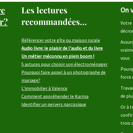
re
Les lectures
On v
r?
recommandées...
Votre 
décro
Référencer votre gîte ou maison rurale
Assura
Audio livre: le plaisir de l'audio et du livre
vraim
Un métier méconnu en plein boom !
vous
5 astuces pour choisir son électroménager
Pourqu
Pourquoi faire appel à un photographe de
force 
mariage?
Travau
L'immobilier à Valence
de plu
Comment appréhender le Karma
Identifier un pervers narcissique
Or à t
confir
trois