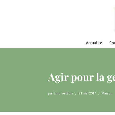
Aller
au
contenu
Actualité
Co
Agir pour la g
par
EmoisetBois
22 mai 2014
Maison