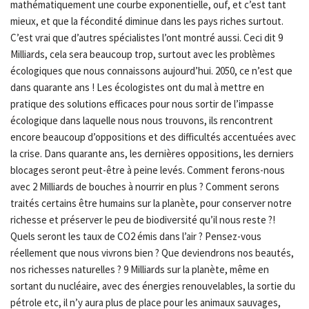
mathématiquement une courbe exponentielle, ouf, et c’est tant
mieux, et que la fécondité diminue dans les pays riches surtout.
C’est vrai que d’autres spécialistes l’ont montré aussi. Ceci dit 9
Milliards, cela sera beaucoup trop, surtout avec les problèmes
écologiques que nous connaissons aujourd’hui. 2050, ce n’est que
dans quarante ans ! Les écologistes ont du mal à mettre en
pratique des solutions efficaces pour nous sortir de l’impasse
écologique dans laquelle nous nous trouvons, ils rencontrent
encore beaucoup d’oppositions et des difficultés accentuées avec
la crise. Dans quarante ans, les dernières oppositions, les derniers
blocages seront peut-être à peine levés. Comment ferons-nous
avec 2 Milliards de bouches à nourrir en plus ? Comment serons
traités certains être humains sur la planète, pour conserver notre
richesse et préserver le peu de biodiversité qu’il nous reste ?!
Quels seront les taux de CO2 émis dans l’air ? Pensez-vous
réellement que nous vivrons bien ? Que deviendrons nos beautés,
nos richesses naturelles ? 9 Milliards sur la planète, même en
sortant du nucléaire, avec des énergies renouvelables, la sortie du
pétrole etc, il n’y aura plus de place pour les animaux sauvages,