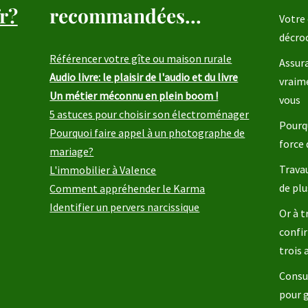
r?
recommandées...
Votre 
décro
Référencer votre gîte ou maison rurale
Assura
Audio livre: le plaisir de l'audio et du livre
vraim
Un métier méconnu en plein boom !
vous
5 astuces pour choisir son électroménager
Pourqu
Pourquoi faire appel à un photographe de
force 
mariage?
Travau
L'immobilier à Valence
de plu
Comment appréhender le Karma
Identifier un pervers narcissique
Or à t
confir
trois
Consul
pour 