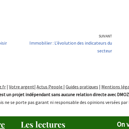
SUIVANT
isir
Immobilier : L’évolution des indicateurs du
secteur
.fr
|
Votre argent
|
Actus People
|
Guides pratiques
|
Mentions léga
st un projet indépendant sans aucune relation directe avec DMOZ
is ne se porte pas garant ni responsable des opinions versées par 
re
Les lectures
On v