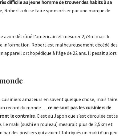
 très difficile au jeune homme de trouver des habits à sa
, Robert a du se faire sponsoriser par une marque de
me avoir détrôné l’américain et mesurer 2,74m mais le
te information. Robert est malheureusement décédé des
un appareil orthopédique à l’âge de 22 ans. Il pesait alors
u monde
es cuisiniers amateurs en savent quelque chose, mais faire
d’un record du monde …
ce ne sont pas les cuisiniers de
ront le contraire
. C’est au Japon que s’est déroulée cette
. Le maki (sushi en rouleau) mesurait plus de 2,5km et
n par des postiers qui avaient fabriqués un maki d’un peu