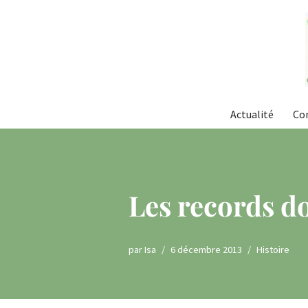
Aller
au
contenu
Actualité
Co
Les records d
par
Isa
6 décembre 2013
Histoire