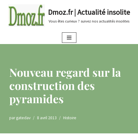
Dmoz.fr | Actualité insolite
Aller
Vous êtes curieux ? suivez nos actualités insolites
au
contenu
Nouveau regard sur la
construction des
pyramides
par
gatedav
8 avril 2013
Histoire