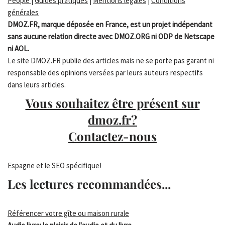
People
|
Guides pratiques
|
Mentions légales
|
Conditions
générales
DMOZ.FR, marque déposée en France, est un projet indépendant
sans aucune relation directe avec DMOZ.ORG ni ODP de Netscape
ni AOL.
Le site DMOZ.FR publie des articles mais ne se porte pas garant ni
responsable des opinions versées par leurs auteurs respectifs
dans leurs articles.
Vous souhaitez être présent sur
dmoz.fr?
Contactez-nous
Espagne
et le SEO spécifique
!
Les lectures recommandées...
Référencer votre gîte ou maison rurale