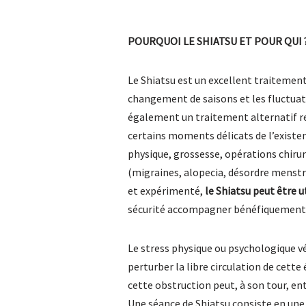
POURQUOI LE SHIATSU ET POUR QUI 
Le Shiatsu est un excellent traitemen
changement de saisons et les fluctuati
également un traitement alternatif
certains moments délicats de l’existen
physique, grossesse, opérations chiru
(migraines, alopecia, désordre menstru
et expérimenté,
le Shiatsu peut être ut
sécurité accompagner bénéfiquement 
Le stress physique ou psychologique véc
perturber la libre circulation de cette
cette obstruction peut, à son tour, en
Une séance de Shiatsu consiste en une