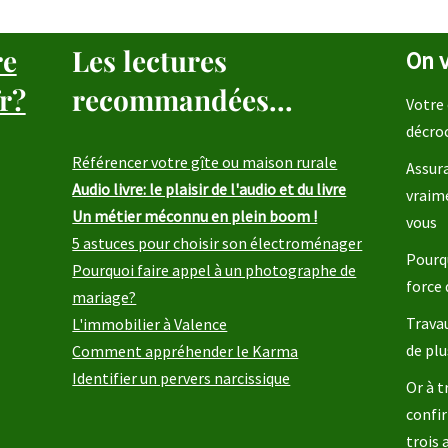
re
Les lectures
On v
r?
recommandées...
Votre 
décro
Référencer votre gîte ou maison rurale
Assura
Audio livre: le plaisir de l'audio et du livre
vraim
Un métier méconnu en plein boom !
vous
5 astuces pour choisir son électroménager
Pourqu
Pourquoi faire appel à un photographe de
force 
mariage?
Travau
L'immobilier à Valence
de plu
Comment appréhender le Karma
Identifier un pervers narcissique
Or à t
confir
trois