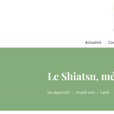
Aller
au
contenu
Actualité
Co
Le Shiatsu, mé
par
aligator027
30 août 2015
Santé