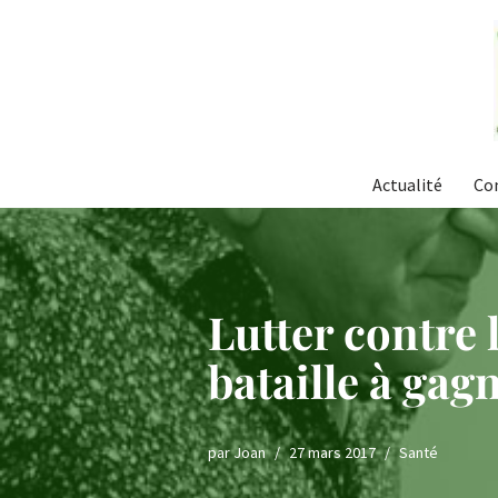
Aller
au
contenu
Actualité
Co
Lutter contre 
bataille à gagn
par
Joan
27 mars 2017
Santé