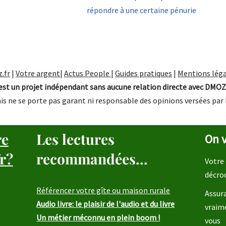
répondre à une certaine pénurie
.fr
|
Votre argent
|
Actus People
|
Guides pratiques
|
Mentions léga
st un projet indépendant sans aucune relation directe avec DMOZ
is ne se porte pas garant ni responsable des opinions versées par 
re
Les lectures
On v
r?
recommandées...
Votre 
décro
Référencer votre gîte ou maison rurale
Assura
Audio livre: le plaisir de l'audio et du livre
vraim
Un métier méconnu en plein boom !
vous