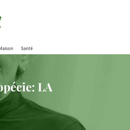
e
s
Maison
Santé
opécie: LA