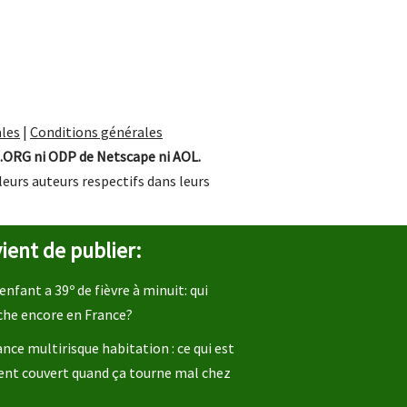
les
|
Conditions générales
.ORG ni ODP de Netscape ni AOL.
leurs auteurs respectifs dans leurs
ient de publier:
enfant a 39º de fièvre à minuit: qui
che encore en France?
nce multirisque habitation : ce qui est
ent couvert quand ça tourne mal chez