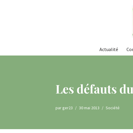
Aller
au
contenu
Actualité
Co
Les défauts du
par
ger23
30 mai 2013
Société