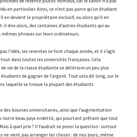
 procédés de revente plutôt honteux, car le savoir n’a pas
vidu en particulier. Ainsi, ce n’est pas parce qu’un étudiant
l en devient le propriétaire exclusif, ou alors qu’il en
t-il dire alors, des centaines d’autres étudiants qui au
mêmes phrases sur leurs ordinateurs.
pas l’idée, les reventes se font chaque année, et il s’agit
rtout dans toutes les universités françaises. Cela
de vie de la classe étudiante se détériore un peu plus
 étudiants de gagner de l’argent. Tout cela dit long, sur le
ns laquelle se trouve la plupart des étudiants
ière des bourses universitaires, ainsi que l’augmentation
ns notre beau pays endetté, qui pourtant prêtant que tout
 Mais à quel prix ? Il faudrait se poser la question : surtout
s ne vient pas arranger les choses : de nos jours, même