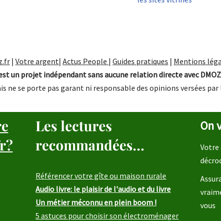
.fr
|
Votre argent
|
Actus People
|
Guides pratiques
|
Mentions léga
st un projet indépendant sans aucune relation directe avec DMOZ
is ne se porte pas garant ni responsable des opinions versées par 
re
Les lectures
On v
r?
recommandées...
Votre 
décro
Référencer votre gîte ou maison rurale
Assura
Audio livre: le plaisir de l'audio et du livre
vraim
Un métier méconnu en plein boom !
vous
5 astuces pour choisir son électroménager