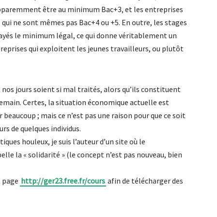
 apparemment être au minimum Bac+3, et les entreprises
qui ne sont mêmes pas Bac+4 ou +5. En outre, les stages
payés le minimum légal, ce qui donne véritablement un
prises qui exploitent les jeunes travailleurs, ou plutôt
 nos jours soient si mal traités, alors qu’ils constituent
 demain. Certes, la situation économique actuelle est
ur beaucoup ; mais ce n’est pas une raison pour que ce soit
rs de quelques individus.
iques houleux, je suis l’auteur d’un site où le
lle la « solidarité » (le concept n’est pas nouveau, bien
te page
http://ger23.free.fr/cours
afin de télécharger des