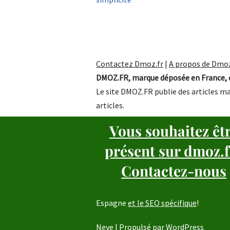
Contactez Dmoz.fr
|
A propos de Dmoz
DMOZ.FR, marque déposée en France, e
Le site DMOZ.FR publie des articles ma
articles.
Vous souhaitez êt
présent sur dmoz.f
Contactez-nous
Espagne
et le SEO spécifique
!
Neve
| Propulsé par
WordPress