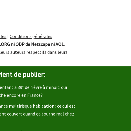
les
|
Conditions générales
.ORG ni ODP de Netscape ni AOL.
leurs auteurs respectifs dans leurs
ient de publier:
enfant a 39º de fièvre à minuit: qui
che encore en France?
nce multirisque habitation : ce qui est
ent couvert quand ça tourne mal chez