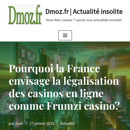
Dmoz.fr | Actualité insolite
Aller
Vous êtes curieux ? suivez nos actualités insolites
au
contenu
Pourquoi la France
envisage la légalisation
des casinos en ligne
comme Frumzi casino?
par
Joan
27 janvier 2025
Actualité