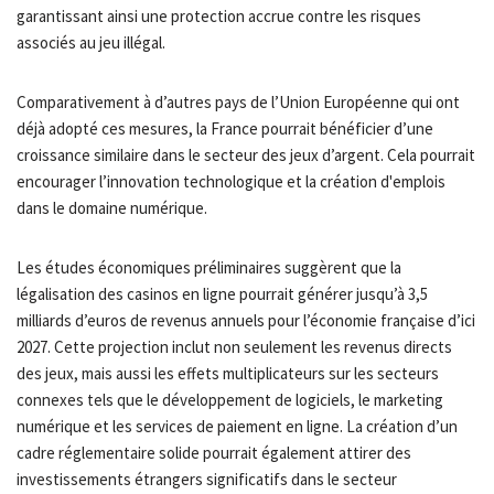
garantissant ainsi une protection accrue contre les risques
associés au jeu illégal.
Comparativement à d’autres pays de l’Union Européenne qui ont
déjà adopté ces mesures, la France pourrait bénéficier d’une
croissance similaire dans le secteur des jeux d’argent. Cela pourrait
encourager l’innovation technologique et la création d'emplois
dans le domaine numérique.
Les études économiques préliminaires suggèrent que la
légalisation des casinos en ligne pourrait générer jusqu’à 3,5
milliards d’euros de revenus annuels pour l’économie française d’ici
2027. Cette projection inclut non seulement les revenus directs
des jeux, mais aussi les effets multiplicateurs sur les secteurs
connexes tels que le développement de logiciels, le marketing
numérique et les services de paiement en ligne. La création d’un
cadre réglementaire solide pourrait également attirer des
investissements étrangers significatifs dans le secteur