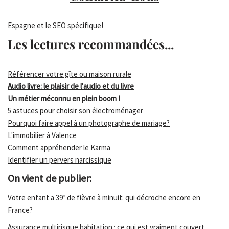
Espagne
et le SEO spécifique
!
Les lectures recommandées...
Référencer votre gîte ou maison rurale
Audio livre: le plaisir de l'audio et du livre
Un métier méconnu en plein boom !
5 astuces pour choisir son électroménager
Pourquoi faire appel à un photographe de mariage?
L'immobilier à Valence
Comment appréhender le Karma
Identifier un pervers narcissique
On vient de publier:
Votre enfant a 39º de fièvre à minuit: qui décroche encore en
France?
Assurance multirisque habitation : ce qui est vraiment couvert