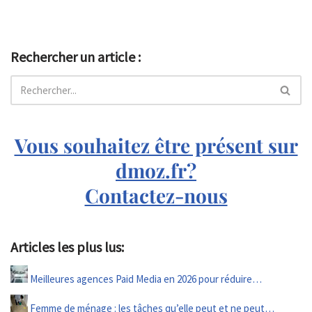
Rechercher un article :
Vous souhaitez être présent sur
dmoz.fr?
Contactez-nous
Articles les plus lus:
Meilleures agences Paid Media en 2026 pour réduire…
Femme de ménage : les tâches qu’elle peut et ne peut…